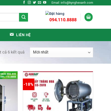
Email: info@kynghexanh.com
Đặt hàng
094.110.8888
LIÊN HỆ
ất cả 6 kết quả
-18%