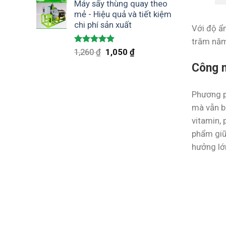
Máy sấy thùng quay theo
mẻ - Hiệu quả và tiết kiệm
chi phí sản xuất
Với độ ẩ
trăm năm
Được xếp
1,260
₫
1,050
₫
hạng
5.00
Công n
5 sao
Phương p
mà vẫn b
vitamin, 
phẩm giữ 
hưởng lớ