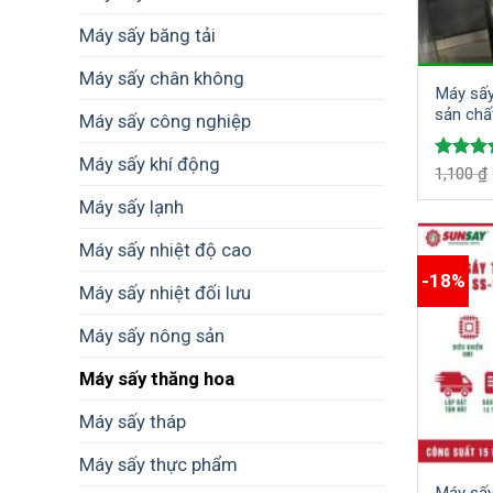
Máy sấy băng tải
Máy sấy chân không
Máy sấy
sản chấ
Máy sấy công nghiệp
Máy sấy khí động
Được x
1,100
₫
hạng
4
Máy sấy lạnh
5 sao
Máy sấy nhiệt độ cao
-18%
Máy sấy nhiệt đối lưu
Máy sấy nông sản
Máy sấy thăng hoa
Máy sấy tháp
Máy sấy thực phẩm