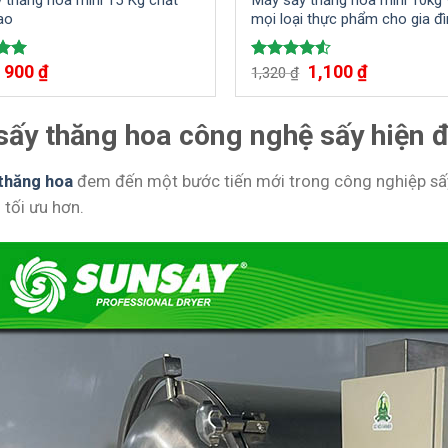
 thăng hoa mini 15 Kg chất
Máy sấy thăng hoa mini 10kg
ao
mọi loại thực phẩm cho gia đ
900
₫
1,100
₫
ếp
Được xếp
1,320
₫
.00
hạng
4.50
5 sao
ấy thăng hoa công nghệ sấy hiện đ
thăng hoa
đem đến một bước tiến mới trong công nghiệp sấy,
tối ưu hơn.