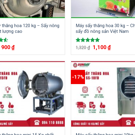
 thăng hoa 120 kg – Sấy nông
Máy sấy thăng hoa 30 kg – C
t lượng cao
sấy đồ nông sản Việt Nam
900
₫
1,100
₫
ếp
Được xếp
1,320
₫
.50
hạng
5.00
5 sao
-17%