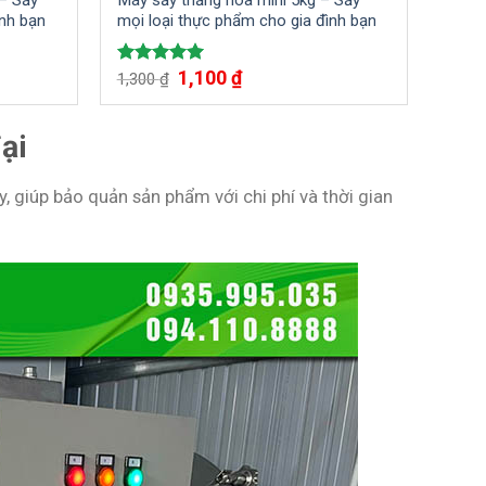
 – Sấy
Máy sấy thăng hoa mini 5kg – Sấy
ình bạn
mọi loại thực phẩm cho gia đình bạn
1,100
₫
Được xếp
1,300
₫
hạng
5.00
5 sao
ại
 giúp bảo quản sản phẩm với chi phí và thời gian