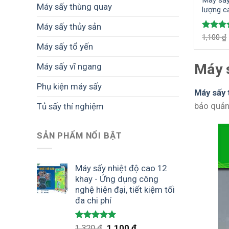
Máy sấy
Máy sấy thùng quay
lượng c
Máy sấy thủy sản
Được x
1,100
₫
hạng
5
Máy sấy tổ yến
5 sao
Máy s
Máy sấy vĩ ngang
Phụ kiện máy sấy
Máy sấy 
bảo quản 
Tủ sấy thí nghiệm
SẢN PHẨM NỔI BẬT
Máy sấy nhiệt độ cao 12
khay - Ứng dụng công
nghệ hiện đại, tiết kiệm tối
đa chi phí
Được xếp
1,320
₫
1,100
₫