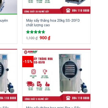
huyên
Máy sấy thăng hoa 20kg SS-20FD
chất lượng cao
900
₫
Được xếp
1,100
₫
hạng
4.67
5 sao
-15%