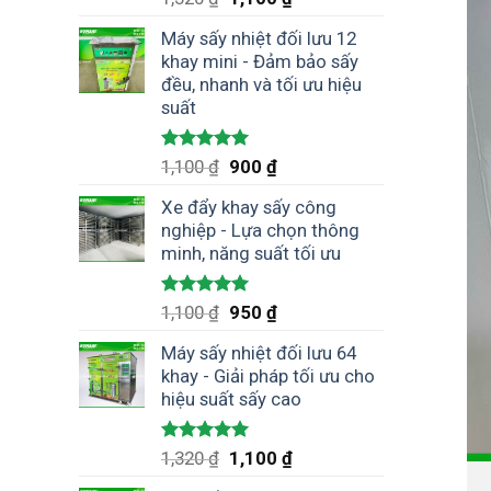
hạng
5.00
5 sao
Máy sấy nhiệt đối lưu 12
khay mini - Đảm bảo sấy
đều, nhanh và tối ưu hiệu
suất
Được xếp
1,100
₫
900
₫
hạng
5.00
5 sao
Xe đẩy khay sấy công
nghiệp - Lựa chọn thông
minh, năng suất tối ưu
Được xếp
1,100
₫
950
₫
hạng
5.00
5 sao
Máy sấy nhiệt đối lưu 64
khay - Giải pháp tối ưu cho
hiệu suất sấy cao
Được xếp
1,320
₫
1,100
₫
hạng
5.00
5 sao