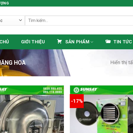
ƯỢNG
Tìm
kiếm:
 CHỦ
GIỚI THIỆU
SẢN PHẨM
TIN TỨC
Hiển thị t
HĂNG HOA
-17%