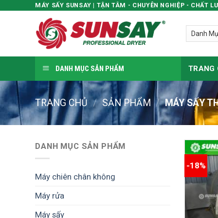
MÁY SẤY SUNSAY | TẬN TÂM - CHUYÊN NGHIỆP - CHẤT L
Skip
to
content
DANH MỤC SẢN PHẨM
TRANG
TRANG CHỦ
/
SẢN PHẨM
/
MÁY SẤY T
DANH MỤC SẢN PHẨM
-18%
Máy chiên chân không
Máy rửa
Máy sấy