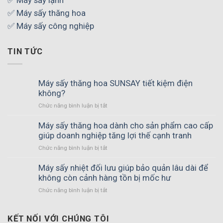
✅ Máy sấy thăng hoa
✅ Máy sấy công nghiệp
TIN TỨC
Máy sấy thăng hoa SUNSAY tiết kiệm điện
không?
Chức năng bình luận bị tắt
ở
Máy
sấy
Máy sấy thăng hoa dành cho sản phẩm cao cấp
thăng
giúp doanh nghiệp tăng lợi thế cạnh tranh
hoa
Chức năng bình luận bị tắt
ở
SUNSAY
Máy
tiết
sấy
Máy sấy nhiệt đối lưu giúp bảo quản lâu dài để
kiệm
thăng
không còn cảnh hàng tồn bị mốc hư
điện
hoa
không?
Chức năng bình luận bị tắt
ở
dành
Máy
cho
sấy
sản
nhiệt
KẾT NỐI VỚI CHÚNG TÔI
phẩm