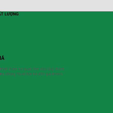
HẤT LƯỢNG
IÁ
 nhận được sự quan tâm của Quý khách
in, chúng tôi sẽ liên hệ đến quý khách.