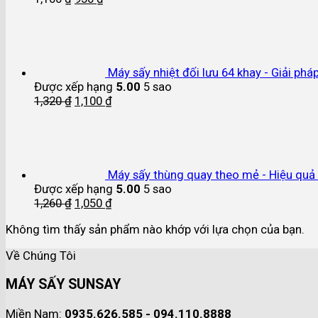
Máy sấy nhiệt đối lưu 64 khay - Giải phá
Được xếp hạng
5.00
5 sao
1,320
₫
1,100
₫
Máy sấy thùng quay theo mẻ - Hiệu quả v
Được xếp hạng
5.00
5 sao
1,260
₫
1,050
₫
Không tìm thấy sản phẩm nào khớp với lựa chọn của bạn.
Về Chúng Tôi
MÁY SẤY SUNSAY
Miền Nam:
0935.626.585 - 094.110.8888