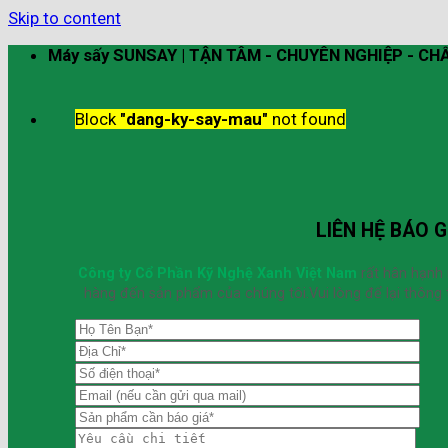
Skip to content
Máy sấy SUNSAY | TẬN TÂM - CHUYÊN NGHIỆP - C
Block
"dang-ky-say-mau"
not found
LIÊN HỆ BÁO G
Công ty Cổ Phần Kỹ Nghệ Xanh Việt Nam
rất hân hạnh
hàng đến sản phẩm của chúng tôi.Vui lòng để lại thông t