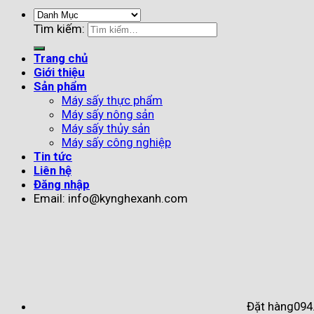
Tìm kiếm:
Trang chủ
Giới thiệu
Sản phẩm
Máy sấy thực phẩm
Máy sấy nông sản
Máy sấy thủy sản
Máy sấy công nghiệp
Tin tức
Liên hệ
Đăng nhập
Email: info@kynghexanh.com
Đặt hàng
094