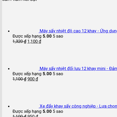
Máy sấy nhiệt độ cao 12 khay - Ứng dụng 
Được xếp hạng
5.00
5 sao
1,320
₫
1,100
₫
Máy sấy nhiệt đối lưu 12 khay mini - Đả
Được xếp hạng
5.00
5 sao
1,100
₫
900
₫
Xe đẩy khay sấy công nghiệp - Lựa chọn
Được xếp hạng
5.00
5 sao
1,100
₫
950
₫