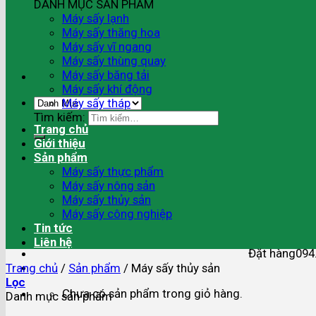
DANH MỤC SẢN PHẨM
Máy sấy lạnh
Máy sấy thăng hoa
Máy sấy vĩ ngang
Máy sấy thùng quay
Máy sấy băng tải
Máy sấy khí động
Máy sấy tháp
Tìm kiếm:
Trang chủ
Giới thiệu
Sản phẩm
Máy sấy thực phẩm
Máy sấy nông sản
Máy sấy thủy sản
Máy sấy công nghiệp
Tin tức
Liên hệ
Đặt hàng
094
Trang chủ
/
Sản phẩm
/
Máy sấy thủy sản
Lọc
Chưa có sản phẩm trong giỏ hàng.
Danh mục sản phẩm