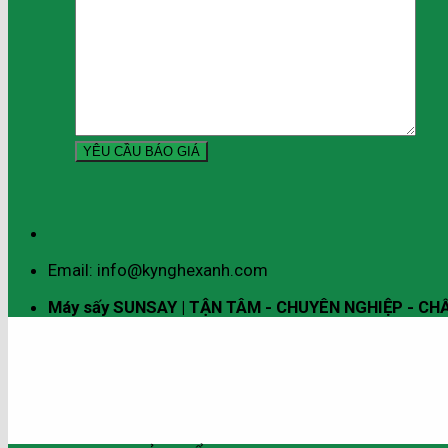
Email: info@kynghexanh.com
Máy sấy SUNSAY | TẬN TÂM - CHUYÊN NGHIỆP - C