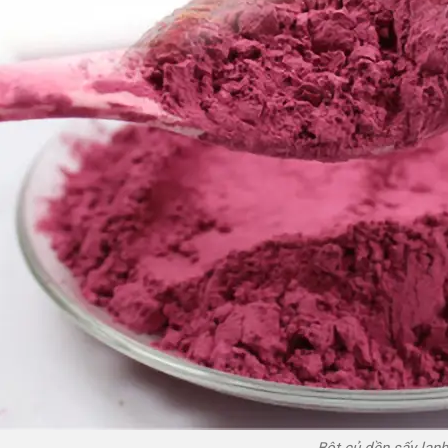
Bột củ dền sấy lạnh