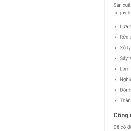
Sản xuấ
là quy t
Lựa c
Rửa s
Xử lý
Sấy:
Làm n
Nghi
Đóng 
Thàn
Công 
Để có 