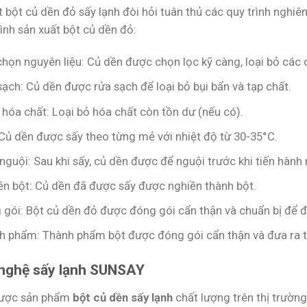
t bột củ dền đỏ sấy lạnh đòi hỏi tuân thủ các quy trình ngh
rình sản xuất bột củ dền đỏ:
họn nguyên liệu: Củ dền được chọn lọc kỹ càng, loại bỏ các 
ạch: Củ dền được rửa sạch để loại bỏ bụi bẩn và tạp chất.
 hóa chất: Loại bỏ hóa chất còn tồn dư (nếu có).
 Củ dền được sấy theo từng mẻ với nhiệt độ từ 30-35°C.
guội: Sau khi sấy, củ dền được để nguội trước khi tiến hành 
ền bột: Củ dền đã được sấy được nghiền thành bột.
gói: Bột củ dền đỏ được đóng gói cẩn thận và chuẩn bị để đư
h phẩm: Thành phẩm bột được đóng gói cẩn thận và đưa ra t
nghệ sấy lạnh SUNSAY
được sản phẩm
bột củ dền sấy lạnh
chất lượng trên thị trường