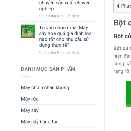
chuyền sản xuất chuyên
máy
lược
Phươ
nghiệp
sấy
cho
thăng
Chức năng bình luận bị tắt
doanh
ở
Bột 
hoa
nghiệp
Máy
SUNSAY
chế
sấy
Tư vấn chọn mua: Máy
khi
biến
lạnh
sấy hoa quả gia đình loại
Bột củ
thị
sâu
công
nào tốt cho nhu cầu sử
trường
suất
dụng thực tế?
ưu
Bột củ 
lớn
Chức năng bình luận bị tắt
tiên
ở
cho
hiện đại
sản
Tư
doanh
cung cấ
phẩm
vấn
nghiệp:
cao
chọn
DANH MỤC SẢN PHẨM
Bí
rạng rỡ 
cấp?
mua:
quyết
Máy
nâng
sấy
cấp
Máy chiên chân không
hoa
dây
quả
chuyền
Máy rửa
gia
sản
đình
xuất
Máy sấy
loại
chuyên
nào
nghiệp
tốt
Máy sấy băng tải
cho