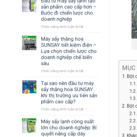
Đầu tư máy sấy lạnh tạo
dòng
mốc
nhiệt
sản phẩm cao cấp hơn –
máy
hư
đối
Bước đi chiến lược cho
phổ
lưu
doanh nghiệp
biến
nâng
Chức năng bình luận bị tắt
hiện
ở
cao
nay
Đầu
giá
tư
Máy sấy thăng hoa
trị
máy
nông
SUNSAY tiết kiệm điện –
sấy
sản
Lựa chọn chiến lược cho
lạnh
thay
doanh nghiệp chế biến
tạo
thế
sâu
sản
phương
MỤC
phẩm
Chức năng bình luận bị tắt
pháp
ở
Bột 
cao
phơi
Máy
cấp
truyền
sấy
Tại sao nên đầu tư máy
hơn
thống
thăng
sấy thăng hoa SUNSAY
–
nhiều
hoa
khi thị trường ưu tiên sản
Bước
rủi
SUNSAY
phẩm cao cấp?
đi
ro
tiết
Bột 
Chức năng bình luận bị tắt
chiến
ở
kiệm
lược
Tại
điện
cho
sao
Máy sấy lạnh công suất
–
doanh
nên
Lựa
lớn cho doanh nghiệp: Bí
nghiệp
đầu
chọn
quyết nâng cấp dây
Khác
tư
chiến