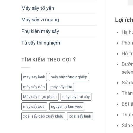
Máy sấy tổ yến
Lợi íc
Máy sấy vĩ ngang
Phụ kiện máy sấy
Hạ hu
Phòn
Tủ sấy thí nghiệm
Hỗ tr
TÌM KIẾM THEO GỢI Ý
Dưỡng
selen
may say lanh
máy sấy công nghiệp
Sử d
máy sấy dẻo
máy sấy dứa
Thêm
Máy sấy thực phẩm
máy sấy trái cây
Bột 
máy sấy xoài
nguyên lý làm việc
Thực
xoài sấy dẻo xuấy khẩu
xoài sấy lạnh
Sản 