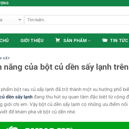
ƯỢNG
Tìm
kiếm:
 CHỦ
GIỚI THIỆU
SẢN PHẨM
TIN TỨC
M SẤY
 năng của bột củ dền sấy lạnh trên
 phẩm bột rau củ sấy lạnh đã trở thành một xu hướng phổ biến
củ dền sấy lạnh
đang thu hút sự quan tâm đặc biệt từ cộng 
g giới chị em. Vậy bột củ dền sấy lạnh có những ưu điểm nổi 
 viết để khám phá về bột củ dền nhé.