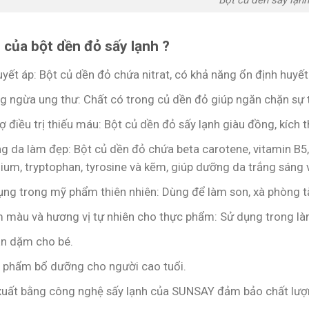
h của bột dền đỏ sấy lạnh ?
yết áp: Bột củ dền đỏ chứa nitrat, có khả năng ổn định huyết
g ngừa ung thư: Chất có trong củ dền đỏ giúp ngăn chặn sự 
ợ điều trị thiếu máu: Bột củ dền đỏ sấy lạnh giàu đồng, kích t
 da làm đẹp: Bột củ dền đỏ chứa beta carotene, vitamin B5, 
ium, tryptophan, tyrosine và kẽm, giúp dưỡng da trắng sáng 
ụng trong mỹ phẩm thiên nhiên: Dùng để làm son, xà phòng
 màu và hương vị tự nhiên cho thực phẩm: Sử dụng trong là
ăn dặm cho bé.
 phẩm bổ dưỡng cho người cao tuổi.
xuất bằng công nghệ sấy lạnh của SUNSAY đảm bảo chất lượ