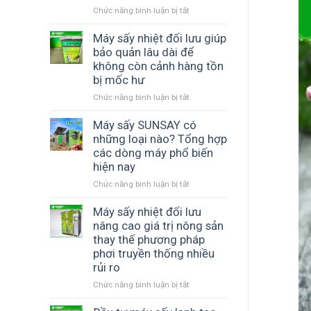
Chức năng bình luận bị tắt
ở
kiệm
Máy
điện
sấy
Máy sấy nhiệt đối lưu giúp
không?
thăng
bảo quản lâu dài để
hoa
không còn cảnh hàng tồn
dành
bị mốc hư
cho
Chức năng bình luận bị tắt
ở
sản
Máy
phẩm
sấy
Máy sấy SUNSAY có
cao
nhiệt
cấp
những loại nào? Tổng hợp
đối
giúp
các dòng máy phổ biến
lưu
doanh
hiện nay
giúp
nghiệp
Chức năng bình luận bị tắt
ở
bảo
tăng
Máy
quản
lợi
sấy
Máy sấy nhiệt đối lưu
lâu
thế
SUNSAY
dài
cạnh
nâng cao giá trị nông sản
có
để
tranh
thay thế phương pháp
những
không
phơi truyền thống nhiều
loại
còn
rủi ro
nào?
cảnh
Tổng
Chức năng bình luận bị tắt
hàng
ở
hợp
tồn
Máy
các
bị
sấy