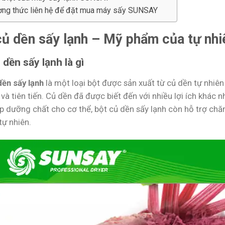
ng thức liên hệ để đặt mua máy sấy SUNSAY
củ dền sấy lạnh – Mỹ phẩm của tự nhi
 dền sấy lạnh là gì
dền sấy lạnh
là một loại bột được sản xuất từ củ dền tự nhiê
 và tiên tiến. Củ dền đã được biết đến với nhiều lợi ích khác 
p dưỡng chất cho cơ thể, bột củ dền sấy lạnh còn hỗ trợ chăm
tự nhiên.