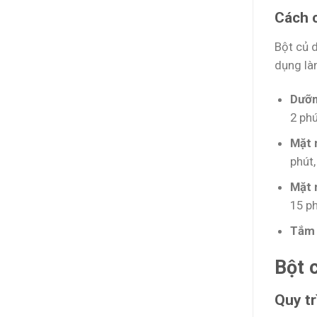
Cách c
Bột củ d
dụng là
Dưỡn
2 phú
Mặt 
phút
Mặt 
15 p
Tắm 
Bột 
Quy tr