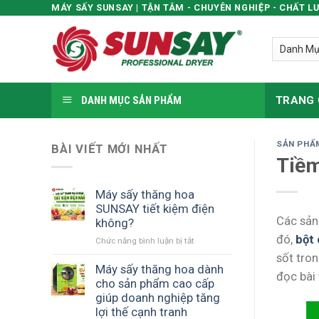
MÁY SẤY SUNSAY | TẬN TÂM - CHUYÊN NGHIỆP - CHẤT L
Skip
to
content
DANH MỤC SẢN PHẨM
TRANG
SẢN PHẨ
BÀI VIẾT MỚI NHẤT
Tiềm
Máy sấy thăng hoa
SUNSAY tiết kiệm điện
Các sản
không?
đó,
bột 
Chức năng bình luận bị tắt
ở
Máy
sốt tron
sấy
Máy sấy thăng hoa dành
đọc bài
thăng
cho sản phẩm cao cấp
hoa
giúp doanh nghiệp tăng
SUNSAY
lợi thế cạnh tranh
tiết