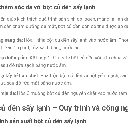
hăm sóc da với bột củ dền sấy lạnh
ền giúp kích thích quá trình sản sinh collagen, mang lại làn
m sản phẩm dưỡng da mặt, bột củ dền còn có thể được áp dụ
g sáng da:
Hòa 1 thìa bột củ dền sấy lạnh vào nước ấm. Thoa
t. Sau 15 phút, rửa sạch bằng nước ấm.
nạ dưỡng ẩm: Kết
hợp 1 thìa cafe bột củ dền với sữa chua v
, sau đó rửa sạch bằng nước ấm.
nạ tẩy tế bào chết:
Pha trộn bột củ dền và bột yến mạch, sau
hút, sau đó rửa mặt bằng nước ấm.
mịn da:
Hòa 3 muỗng bột củ dền nguyên chất vào nước tắm 
củ dền sấy lạnh – Quy trình và công n
ình sản xuất bột củ dền sấy lạnh