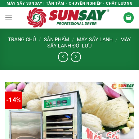
Skip
MÁY SẤY SUNSAY | TẬN TÂM - CHUYÊN NGHIỆP - CHẤT LƯỢNG
to
content
TRANG CHỦ
/
SẢN PHẨM
/
MÁY SẤY LẠNH
/
MÁY
SẤY LẠNH ĐỐI LƯU
-14%