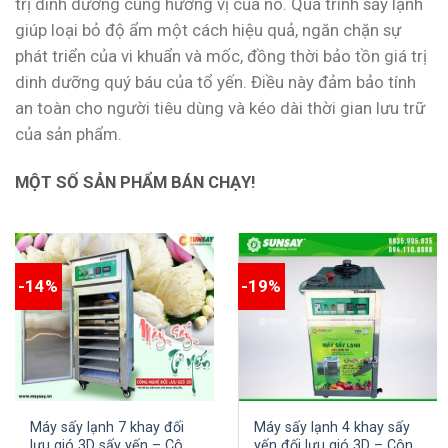
trị dinh dưỡng cùng hương vị của nó. Quá trình sấy lạnh
giúp loại bỏ độ ẩm một cách hiệu quả, ngăn chặn sự
phát triển của vi khuẩn và mốc, đồng thời bảo tồn giá trị
dinh dưỡng quý báu của tổ yến. Điều này đảm bảo tính
an toàn cho người tiêu dùng và kéo dài thời gian lưu trữ
của sản phẩm.
MỘT SỐ SẢN PHẨM BÁN CHẠY!
-14%
-19%
Máy sấy lạnh 7 khay đối
Máy sấy lạnh 4 khay sấy
lưu gió 3D sấy yến – Công
yến đối lưu gió 3D – Công