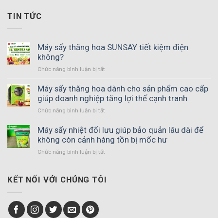
TIN TỨC
Máy sấy thăng hoa SUNSAY tiết kiệm điện
không?
Chức năng bình luận bị tắt
ở
Máy
sấy
Máy sấy thăng hoa dành cho sản phẩm cao cấp
thăng
giúp doanh nghiệp tăng lợi thế cạnh tranh
hoa
Chức năng bình luận bị tắt
ở
SUNSAY
Máy
tiết
sấy
Máy sấy nhiệt đối lưu giúp bảo quản lâu dài để
kiệm
thăng
không còn cảnh hàng tồn bị mốc hư
điện
hoa
không?
Chức năng bình luận bị tắt
ở
dành
Máy
cho
sấy
sản
nhiệt
KẾT NỐI VỚI CHÚNG TÔI
phẩm
đối
cao
lưu
cấp
giúp
giúp
bảo
doanh