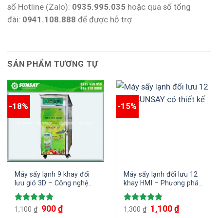
số Hotline (Zalo):
0935.995.035
hoặc qua số tổng
đài:
0941.108.888
để được hỗ trợ
SẢN PHẨM TƯƠNG TỰ
-18%
-15%
Máy sấy lạnh 9 khay đối
Máy sấy lạnh đối lưu 12
lưu gió 3D – Công nghệ
khay HMI – Phương pháp
sấy mới cho ra hiệu suất
bảo quản hiện đại, hiệu
vượt trội
quả
900
₫
1,100
₫
Được xếp
Được xếp
1,100
₫
1,300
₫
hạng
5.00
hạng
5.00