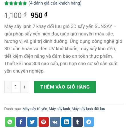
(
4
đánh giá của khách hàng)
5.00
4
trên 5
₫
₫
1,100
950
dựa trên
đánh giá
Máy sấy lạnh 7 khay đối lưu gió 3D sấy yến SUNSAY –
giải pháp sấy yến hiện đại, giúp giữ nguyên màu sắc,
hương vị và giá trị dinh dưỡng. Ứng dụng công nghệ gió
3D tuần hoàn và đèn UV khử khuẩn, máy sấy khô đều,
tiết kiệm điện năng và đảm bảo an toàn thực phẩm.
Thiết kế inox 304 cao cấp, phù hợp cho cơ sở sản xuất
yến chuyên nghiệp.
Máy sấy lạnh 7 khay đối lưu gió 3D sấy yến – Công nghệ sấy
THÊM VÀO GIỎ HÀNG
Danh mục:
Máy sấy tổ yến
,
Máy sấy lạnh
,
Máy sấy lạnh đối lưu