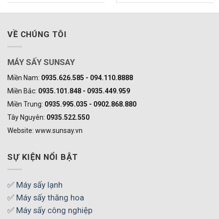
5 sao
5 sao
VỀ CHÚNG TÔI
MÁY SẤY SUNSAY
Miền Nam:
0935.626.585 - 094.110.8888
Miền Bắc:
0935.101.848 - 0935.449.959
Miền Trung:
0935.995.035 - 0902.868.880
Tây Nguyên:
0935.522.550
Website: www.sunsay.vn
SỰ KIỆN NỔI BẬT
✅ Máy sấy lạnh
✅ Máy sấy thăng hoa
✅ Máy sấy công nghiệp