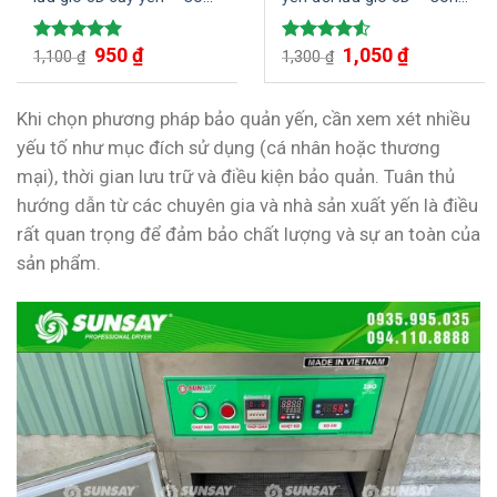
nghệ sấy yến hiệu quả an
nghệ hiện đại làm cho
toàn vệ sinh đảm bảo
sản phẩm khô đồng đều
950
₫
1,050
₫
Được xếp
Được xếp
chất lượng cao
1,100
₫
nâng cao giá trị tổ yến
1,300
₫
hạng
5.00
hạng
4.50
5 sao
5 sao
Khi chọn phương pháp bảo quản yến, cần xem xét nhiều
yếu tố như mục đích sử dụng (cá nhân hoặc thương
mại), thời gian lưu trữ và điều kiện bảo quản. Tuân thủ
hướng dẫn từ các chuyên gia và nhà sản xuất yến là điều
rất quan trọng để đảm bảo chất lượng và sự an toàn của
sản phẩm.