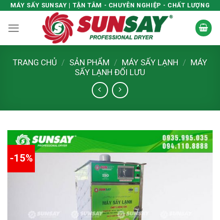
Skip
MÁY SẤY SUNSAY | TẬN TÂM - CHUYÊN NGHIỆP - CHẤT LƯỢNG
to
content
TRANG CHỦ
/
SẢN PHẨM
/
MÁY SẤY LẠNH
/
MÁY
SẤY LẠNH ĐỐI LƯU
-15%