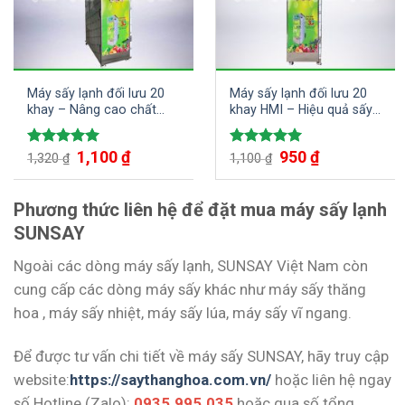
Máy sấy lạnh đối lưu 20
Máy sấy lạnh đối lưu 20
khay – Nâng cao chất
khay HMI – Hiệu quả sấy
lượng sấy thực phẩm
cao cho doanh nghiệp
1,100
₫
950
₫
Được xếp
Được xếp
1,320
₫
1,100
₫
hạng
5.00
hạng
5.00
5 sao
5 sao
Phương thức liên hệ để đặt mua máy sấy lạnh
SUNSAY
Ngoài các dòng máy sấy lạnh, SUNSAY Việt Nam còn
cung cấp các dòng máy sấy khác như máy sấy thăng
hoa , máy sấy nhiệt, máy sấy lúa, máy sấy vĩ ngang.
Để được tư vấn chi tiết về máy sấy SUNSAY, hãy truy cập
website:
https://saythanghoa.com.vn/
hoặc liên hệ ngay
số Hotline (Zalo):
0935.995.035
hoặc qua số tổng