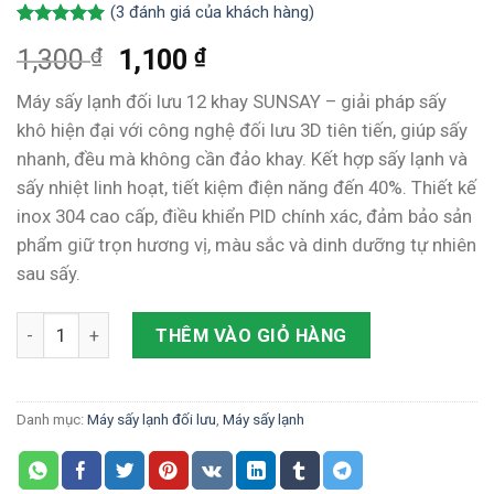
(
3
đánh giá của khách hàng)
5.00
3
trên 5
₫
₫
1,300
1,100
dựa trên
đánh giá
Máy sấy lạnh đối lưu 12 khay SUNSAY – giải pháp sấy
khô hiện đại với công nghệ đối lưu 3D tiên tiến, giúp sấy
nhanh, đều mà không cần đảo khay. Kết hợp sấy lạnh và
sấy nhiệt linh hoạt, tiết kiệm điện năng đến 40%. Thiết kế
inox 304 cao cấp, điều khiển PID chính xác, đảm bảo sản
phẩm giữ trọn hương vị, màu sắc và dinh dưỡng tự nhiên
sau sấy.
Máy sấy lạnh đối lưu 12 khay HMI - Phương pháp bảo quản hiệ
THÊM VÀO GIỎ HÀNG
Danh mục:
Máy sấy lạnh đối lưu
,
Máy sấy lạnh