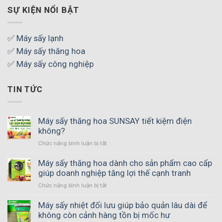
SỰ KIỆN NỔI BẬT
✅ Máy sấy lạnh
✅ Máy sấy thăng hoa
✅ Máy sấy công nghiệp
TIN TỨC
Máy sấy thăng hoa SUNSAY tiết kiệm điện
không?
Chức năng bình luận bị tắt
ở
Máy
sấy
Máy sấy thăng hoa dành cho sản phẩm cao cấp
thăng
giúp doanh nghiệp tăng lợi thế cạnh tranh
hoa
Chức năng bình luận bị tắt
ở
SUNSAY
Máy
tiết
sấy
Máy sấy nhiệt đối lưu giúp bảo quản lâu dài để
kiệm
thăng
không còn cảnh hàng tồn bị mốc hư
điện
hoa