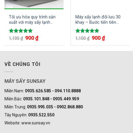
Tối ưu hóa quy trình sản
Máy sấy lạnh đối lưu 30
xuất với máy sấy lạnh
khay – Bước tiến tiên
công nghiệp
phong cho việc sản xuất
và kinh doanh thực phẩm
900
₫
900
₫
Được xếp
Được xếp
1,100
₫
sấy
1,100
₫
hạng
5.00
hạng
5.00
5 sao
5 sao
VỀ CHÚNG TÔI
MÁY SẤY SUNSAY
Miền Nam:
0935.626.585 - 094.110.8888
Miền Bắc:
0935.101.848 - 0935.449.959
Miền Trung:
0935.995.035 - 0902.868.880
Tây Nguyên:
0935.522.550
Website: www.sunsay.vn