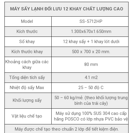
MÁY
SẤY
LẠNH
ĐỐI LƯU 12 KHAY CHẤT LƯỢNG CAO
Model
SS-5712HP
Kích thước
1.300x670x1.650mm
Số khay
12 khay sấy + 1 khay lót dưới
Kích thước khay
500 x 700 x 20 mm.
Khoảng cách giữa các
80 mm
khay
Tổng diện tích sấy
4.1 m2
Nhiệt độ sấy Max
25 – 50 độ C
50 – 60 kg/mẻ. (theo khối lượng trung
Khối lượng sấy
bình của trái cây)
Máy sử dụng 100% SUS 304 cao cấp
Vật liệu chế tạo
hãng POSCO có lớp nhựa PVC bảo vệ
Máy được chế tạo theo chuẩn 2 lớp để tiết kiệm điện.