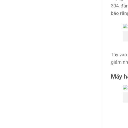
304, đả
bảo rằn
Tùy vào
giảm nhi
Máy hà