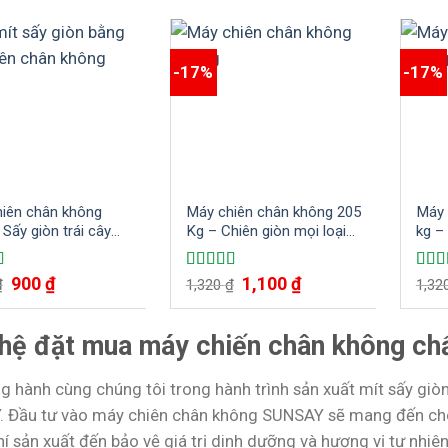
-17%
-17%
iên chân không
Máy chiên chân không 205
Máy 
 Sấy giòn trái cây
Kg – Chiên giòn mọi loại
kg –
i
hoa quả
khôn
cho 
900
₫
1,100
₫
xếp
Được xếp
Được
₫
1,320
₫
1,32
.00
5
hạng
5.00
5
hạn
sao
sao
 hệ đặt mua máy chiến chân không ch
g hành cùng chúng tôi trong hành trình sản xuất mít sấy gi
 Đầu tư vào máy chiên chân không SUNSAY sẽ mang đến cho bạn
hí sản xuất đến bảo vệ giá trị dinh dưỡng và hương vị tự nhiê