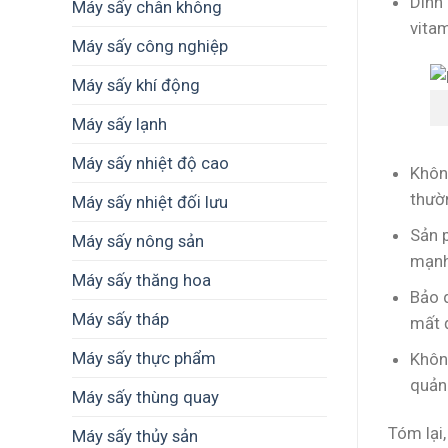
Dinh
nhu
Máy sấy chân không
cầu
vitam
sử
Máy sấy công nghiệp
dụng
thực
Máy sấy khí động
tế?
Máy sấy lạnh
Máy sấy nhiệt độ cao
Khôn
thườ
Máy sấy nhiệt đối lưu
Sản 
Máy sấy nông sản
mạnh
Máy sấy thăng hoa
Bảo 
Máy sấy tháp
mất 
Máy sấy thực phẩm
Khôn
quản 
Máy sấy thùng quay
Tóm lại
Máy sấy thủy sản