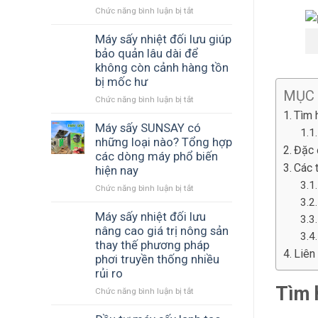
Chức năng bình luận bị tắt
ở
kiệm
Máy
điện
sấy
Máy sấy nhiệt đối lưu giúp
không?
thăng
bảo quản lâu dài để
hoa
không còn cảnh hàng tồn
dành
bị mốc hư
cho
MỤC
Chức năng bình luận bị tắt
ở
sản
Máy
phẩm
Tìm 
sấy
Máy sấy SUNSAY có
cao
nhiệt
cấp
những loại nào? Tổng hợp
Đặc 
đối
giúp
các dòng máy phổ biến
lưu
doanh
Các 
hiện nay
giúp
nghiệp
Chức năng bình luận bị tắt
ở
bảo
tăng
Máy
quản
lợi
sấy
Máy sấy nhiệt đối lưu
lâu
thế
SUNSAY
dài
cạnh
nâng cao giá trị nông sản
có
để
tranh
thay thế phương pháp
Liên
những
không
phơi truyền thống nhiều
loại
còn
rủi ro
nào?
cảnh
Tìm 
Tổng
Chức năng bình luận bị tắt
hàng
ở
hợp
tồn
Máy
các
bị
sấy