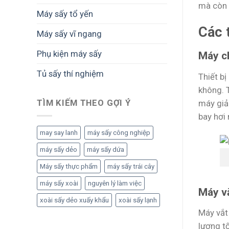
mà còn 
Máy sấy tổ yến
Các 
Máy sấy vĩ ngang
Phụ kiện máy sấy
Máy c
Tủ sấy thí nghiệm
Thiết b
không. 
TÌM KIẾM THEO GỢI Ý
máy giả
bay hơi 
may say lanh
máy sấy công nghiệp
máy sấy dẻo
máy sấy dứa
Máy sấy thực phẩm
máy sấy trái cây
máy sấy xoài
nguyên lý làm việc
Máy vắ
xoài sấy dẻo xuấy khẩu
xoài sấy lạnh
Máy vắt 
lượng t