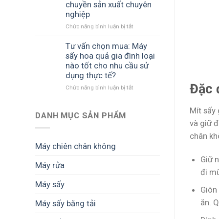
chuyền sản xuất chuyên
máy
lược
nghiệp
sấy
cho
thăng
Chức năng bình luận bị tắt
doanh
ở
hoa
nghiệp
Máy
SUNSAY
chế
sấy
Tư vấn chọn mua: Máy
khi
biến
lạnh
sấy hoa quả gia đình loại
thị
sâu
công
nào tốt cho nhu cầu sử
trường
suất
dụng thực tế?
ưu
lớn
Đặc 
Chức năng bình luận bị tắt
tiên
ở
cho
sản
Tư
doanh
phẩm
vấn
nghiệp:
Mít sấy
cao
chọn
DANH MỤC SẢN PHẨM
Bí
và giữ 
cấp?
mua:
quyết
Máy
nâng
chân kh
sấy
cấp
Máy chiên chân không
hoa
dây
Giữ 
quả
chuyền
Máy rửa
gia
sản
đi mù
đình
xuất
Máy sấy
loại
chuyên
Giòn 
nào
nghiệp
ăn. Q
tốt
Máy sấy băng tải
cho