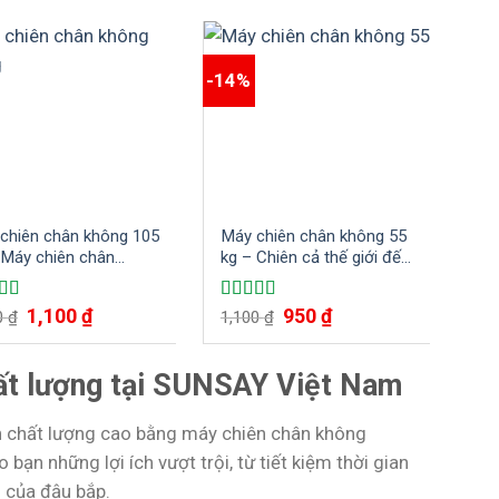
-14%
-18
chiên chân không 105
Máy chiên chân không 55
Má
 Máy chiên chân
kg – Chiên cả thế giới đến
Kg 
g kinh doanh dành
với bạn cho bạn
ho
doanh nghiệp
1,100
₫
950
₫
 xếp
Được xếp
Đư
0
₫
1,100
₫
1,
g
5.00
5
hạng
4.67
5
hạ
sao
sao
ất lượng tại SUNSAY Việt Nam
òn chất lượng cao bằng máy chiên chân không
 những lợi ích vượt trội, từ tiết kiệm thời gian
n của đậu bắp.