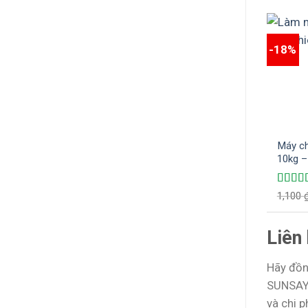
-18%
Máy ch
10kg –
hiện đạ
Được 
1,100
hạng
5
sao
Liên
Hãy đồn
SUNSAY.
và chi p