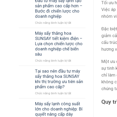
Đầu tư máy sấy lạnh tạo
Tối ưu h
dòng
mốc
nhiệt
sản phẩm cao cấp hơn –
Việc áp
máy
hư
đối
Bước đi chiến lược cho
phổ
lưu
nhóm vi
doanh nghiệp
biến
nâng
Chức năng bình luận bị tắt
hiện
ở
cao
nay
Đầu
giá
Đặc biệ
tư
Máy sấy thăng hoa
trị
giảm cả
máy
nông
SUNSAY tiết kiệm điện –
cấu trú
sấy
sản
Lựa chọn chiến lược cho
lạnh
thay
doanh nghiệp chế biến
hương vị
tạo
thế
sâu
sản
phương
phẩm
Chức năng bình luận bị tắt
pháp
ở
Một ưu 
cao
phơi
Máy
sự tinh 
cấp
truyền
sấy
Tại sao nên đầu tư máy
chỉ làm
hơn
thống
thăng
sấy thăng hoa SUNSAY
–
nhiều
hoa
khi thị trường ưu tiên sản
không c
Bước
rủi
SUNSAY
phẩm cao cấp?
chúng t
đi
ro
tiết
Chức năng bình luận bị tắt
chiến
ở
kiệm
lược
Tại
điện
Quy tr
cho
sao
Máy sấy lạnh công suất
–
doanh
nên
Lựa
lớn cho doanh nghiệp: Bí
nghiệp
đầu
chọn
quyết nâng cấp dây
tư
chiến