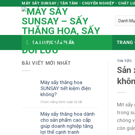
MÁY SẤY SUNSAY | TẬN TÂM - CHUYÊN NGHIỆP - CHẤT L
Skip
to
content
DANH MỤC SẢN PHẨM
TRANG
TIN TỨC
BÀI VIẾT MỚI NHẤT
Sản 
khô
Máy sấy thăng hoa
SUNSAY tiết kiệm điện
không?
Chức năng bình luận bị tắt
ở
Mít sấy
Máy
trong su
sấy
Máy sấy thăng hoa dành
thăng
cho sản phẩm cao cấp
chóng v
hoa
giúp doanh nghiệp tăng
còn giảm
SUNSAY
lợi thế cạnh tranh
tiết