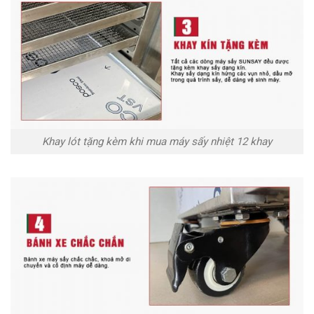
Khay lót tặng kèm khi mua máy sấy nhiệt 12 khay