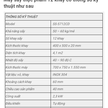
thuật như sau
THÔNG SỐ KỸ THUẬT
Model
SS-5712CD
Khả năng sấy
50 – 60 kg/mẻ
Số khay sấy
12 khay
Kích thước khay
400 x 500 x 20 mm
Diện tích khay
4,1 m2
Nhiệt độ sấy
40 – 90 độ C
Kích thước máy
700 x 750 x 1.550 mm
Vật liệu: vỏ, khay
INOX 304
Khoảng cách khay
60 mm
Chiều cao sản phẩm
40 mm
Công suất
2,3 kW
Điều khiển
Tự động