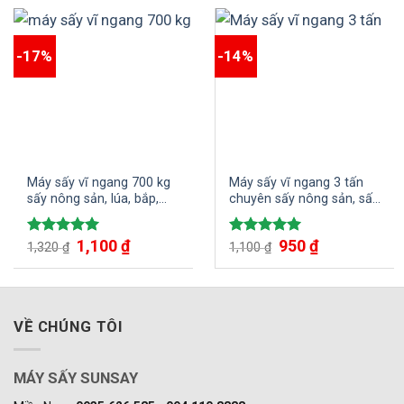
-17%
-14%
Máy sấy vĩ ngang 700 kg
Máy sấy vĩ ngang 3 tấn
sấy nông sản, lúa, bắp,
chuyên sấy nông sản, sấy
đậu lạc…
lúa, ngô, đậu nành…
1,100
₫
950
₫
Được xếp
Được xếp
1,320
₫
1,100
₫
hạng
5.00
hạng
5.00
5 sao
5 sao
VỀ CHÚNG TÔI
MÁY SẤY SUNSAY