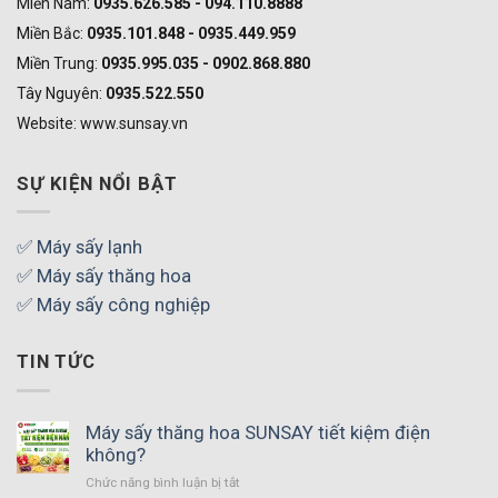
Miền Nam:
0935.626.585 - 094.110.8888
Miền Bắc:
0935.101.848 - 0935.449.959
Miền Trung:
0935.995.035 - 0902.868.880
Tây Nguyên:
0935.522.550
Website: www.sunsay.vn
SỰ KIỆN NỔI BẬT
✅ Máy sấy lạnh
✅ Máy sấy thăng hoa
✅ Máy sấy công nghiệp
TIN TỨC
Máy sấy thăng hoa SUNSAY tiết kiệm điện
không?
Chức năng bình luận bị tắt
ở