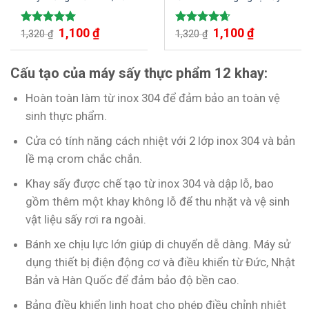
nhanh, tiết kiệm điện
hoa quả, trái cây, dược
liệu hiệu quả bằng gió đối
1,100
₫
1,100
₫
Được xếp
Được xếp
1,320
₫
lưu từ SUNSAY
1,320
₫
hạng
5.00
hạng
4.67
5 sao
5 sao
Cấu tạo của máy sấy thực phẩm 12 khay:
Hoàn toàn làm từ inox 304 để đảm bảo an toàn vệ
sinh thực phẩm.
Cửa có tính năng cách nhiệt với 2 lớp inox 304 và bản
lề mạ crom chắc chắn.
Khay sấy được chế tạo từ inox 304 và dập lỗ, bao
gồm thêm một khay không lỗ để thu nhặt và vệ sinh
vật liệu sấy rơi ra ngoài.
Bánh xe chịu lực lớn giúp di chuyển dễ dàng. Máy sử
dụng thiết bị điện động cơ và điều khiển từ Đức, Nhật
Bản và Hàn Quốc để đảm bảo độ bền cao.
Bảng điều khiển linh hoạt cho phép điều chỉnh nhiệt