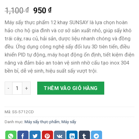
5.00
3
trên 5
₫
₫
1,100
950
dựa trên
đánh giá
Máy sấy thực phẩm 12 khay SUNSAY là lựa chọn hoàn
hảo cho hộ gia đình và cơ sở sản xuất nhỏ, giúp sấy khô
trái cây, rau củ, hải sản, dược liệu nhanh chóng và đồng
đều. Ứng dụng công nghệ sấy đối lưu 3D tiên tiến, điều
khiển PID tự động, máy hoạt động ổn định, tiết kiệm điện
năng và đảm bảo an toàn vệ sinh nhờ cấu tạo inox 304
bền bỉ, dễ vệ sinh, hiệu suất sấy vượt trội.
Máy sấy thực phẩm 12 khay – Máy sấy nhiệt đối lưu 3D sấy r
THÊM VÀO GIỎ HÀNG
Mã:
SS-5712CD
Danh mục:
Máy sấy thực phẩm
,
Máy sấy