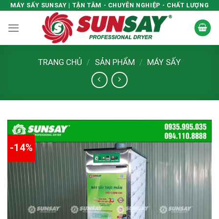
Skip
MÁY SẤY SUNSAY | TẬN TÂM - CHUYÊN NGHIỆP - CHẤT LƯỢNG
to
content
TRANG CHỦ
/
SẢN PHẨM
/
MÁY SẤY
-14%