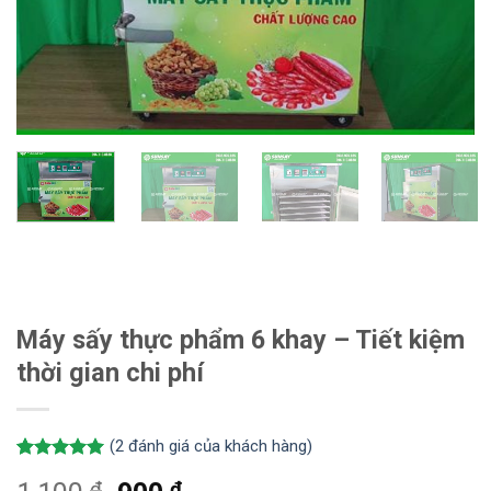
Máy sấy thực phẩm 6 khay – Tiết kiệm
thời gian chi phí
(
2
đánh giá của khách hàng)
5.00
2
trên 5
₫
₫
dựa trên