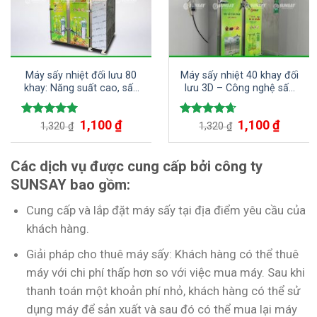
Máy sấy nhiệt đối lưu 80
Máy sấy nhiệt 40 khay đối
khay: Năng suất cao, sấy
lưu 3D – Công nghệ sấy
nhanh, tiết kiệm điện
hoa quả, trái cây, dược
liệu hiệu quả bằng gió đối
1,100
₫
1,100
₫
Được xếp
Được xếp
1,320
₫
1,320
lưu từ SUNSAY
₫
hạng
5.00
hạng
4.67
5 sao
5 sao
Các dịch vụ được cung cấp bởi công ty
SUNSAY bao gồm:
Cung cấp và lắp đặt máy sấy tại địa điểm yêu cầu của
khách hàng.
Giải pháp cho thuê máy sấy: Khách hàng có thể thuê
máy với chi phí thấp hơn so với việc mua máy. Sau khi
thanh toán một khoản phí nhỏ, khách hàng có thể sử
dụng máy để sản xuất và sau đó có thể mua lại máy