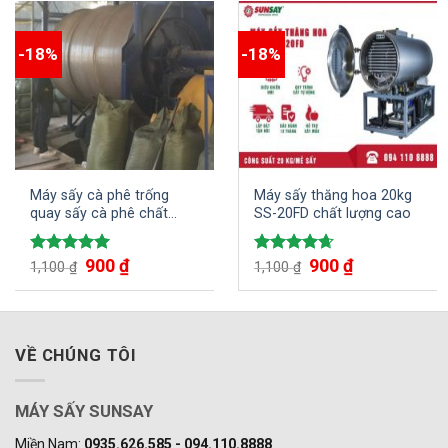
-18%
-18%
Máy sấy cà phê trống
Máy sấy thăng hoa 20kg
quay sấy cà phê chất
SS-20FD chất lượng cao
lượng cao
900
₫
900
₫
Được xếp
Được xếp
1,100
₫
1,100
₫
hạng
5.00
hạng
4.67
5 sao
5 sao
VỀ CHÚNG TÔI
MÁY SẤY SUNSAY
Miền Nam:
0935.626.585 - 094.110.8888