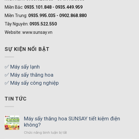
Miền Bắc:
0935.101.848 - 0935.449.959
Miền Trung:
0935.995.035 - 0902.868.880
Tây Nguyên:
0935.522.550
Website: www.sunsay.vn
SỰ KIỆN NỔI BẬT
✅ Máy sấy lạnh
✅ Máy sấy thăng hoa
✅ Máy sấy công nghiệp
TIN TỨC
Máy sấy thăng hoa SUNSAY tiết kiệm điện
không?
Chức năng bình luận bị tắt
ở
Máy