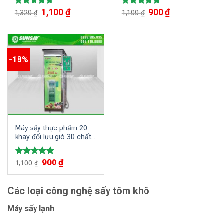
liệu hiệu quả bằng gió đối
1,100
₫
900
₫
Được xếp
Được xếp
lưu từ SUNSAY
1,320
₫
1,100
₫
hạng
4.67
hạng
5.00
5 sao
5 sao
-18%
Máy sấy thực phẩm 20
khay đối lưu gió 3D chất
lượng cao
900
₫
Được xếp
1,100
₫
hạng
5.00
5 sao
Các loại công nghệ sấy tôm khô
Máy sấy lạnh