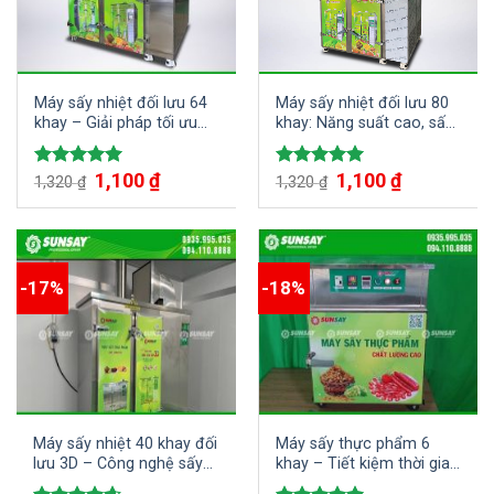
Máy sấy nhiệt đối lưu 64
Máy sấy nhiệt đối lưu 80
khay – Giải pháp tối ưu
khay: Năng suất cao, sấy
cho hiệu suất sấy cao
nhanh, tiết kiệm điện
1,100
₫
1,100
₫
Được xếp
Được xếp
1,320
₫
1,320
₫
hạng
5.00
hạng
5.00
5 sao
5 sao
-17%
-18%
Máy sấy nhiệt 40 khay đối
Máy sấy thực phẩm 6
lưu 3D – Công nghệ sấy
khay – Tiết kiệm thời gian
hoa quả, trái cây, dược
chi phí