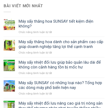
BÀI VIẾT MỚI NHẤT
Máy sấy thăng hoa SUNSAY tiết kiệm điện
không?
Chức năng bình luận bị tắt
ở
Máy
sấy
Máy sấy thăng hoa dành cho sản phẩm cao cấp
thăng
giúp doanh nghiệp tăng lợi thế cạnh tranh
hoa
Chức năng bình luận bị tắt
ở
SUNSAY
Máy
tiết
sấy
Máy sấy nhiệt đối lưu giúp bảo quản lâu dài để
kiệm
thăng
không còn cảnh hàng tồn bị mốc hư
điện
hoa
không?
Chức năng bình luận bị tắt
ở
dành
Máy
cho
sấy
Máy sấy SUNSAY có những loại nào? Tổng hợp
sản
nhiệt
các dòng máy phổ biến hiện nay
phẩm
đối
cao
Chức năng bình luận bị tắt
ở
lưu
cấp
Máy
giúp
giúp
sấy
Máy sấy nhiệt đối lưu nâng cao giá trị nông sản
bảo
doanh
SUNSAY
quản