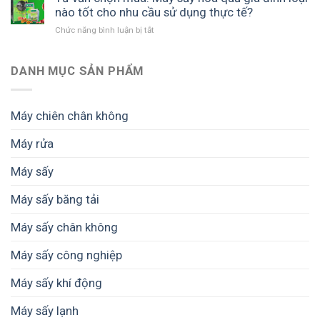
lược
doanh
lạnh
nào tốt cho nhu cầu sử dụng thực tế?
hoa
cho
nghiệp
công
SUNSAY
doanh
Chức năng bình luận bị tắt
ở
suất
khi
nghiệp
Tư
lớn
thị
chế
vấn
cho
trường
biến
chọn
DANH MỤC SẢN PHẨM
doanh
ưu
sâu
mua:
nghiệp:
tiên
Máy
Bí
sản
sấy
quyết
phẩm
Máy chiên chân không
hoa
nâng
cao
quả
cấp
cấp?
Máy rửa
gia
dây
đình
chuyền
Máy sấy
loại
sản
nào
xuất
tốt
Máy sấy băng tải
chuyên
cho
nghiệp
nhu
Máy sấy chân không
cầu
sử
Máy sấy công nghiệp
dụng
thực
Máy sấy khí động
tế?
Máy sấy lạnh