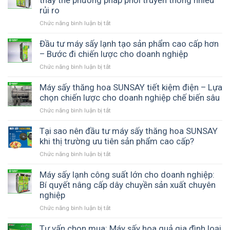
thay thế phương pháp phơi truyền thống nhiều
nghiệp
có
rủi ro
lâu
tăng
những
dài
lợi
Chức năng bình luận bị tắt
ở
loại
để
thế
Máy
nào?
không
cạnh
sấy
Đầu tư máy sấy lạnh tạo sản phẩm cao cấp hơn
Tổng
còn
tranh
nhiệt
– Bước đi chiến lược cho doanh nghiệp
hợp
cảnh
đối
các
hàng
Chức năng bình luận bị tắt
ở
lưu
dòng
tồn
Đầu
nâng
máy
bị
tư
Máy sấy thăng hoa SUNSAY tiết kiệm điện – Lựa
cao
phổ
mốc
máy
chọn chiến lược cho doanh nghiệp chế biến sâu
giá
biến
hư
sấy
trị
hiện
Chức năng bình luận bị tắt
ở
lạnh
nông
nay
Máy
tạo
sản
sấy
Tại sao nên đầu tư máy sấy thăng hoa SUNSAY
sản
thay
thăng
khi thị trường ưu tiên sản phẩm cao cấp?
phẩm
thế
hoa
cao
phương
Chức năng bình luận bị tắt
ở
SUNSAY
cấp
pháp
Tại
tiết
hơn
phơi
sao
Máy sấy lạnh công suất lớn cho doanh nghiệp:
kiệm
–
truyền
nên
Bí quyết nâng cấp dây chuyền sản xuất chuyên
điện
Bước
thống
đầu
nghiệp
–
đi
nhiều
tư
Lựa
chiến
Chức năng bình luận bị tắt
rủi
ở
máy
chọn
lược
ro
Máy
sấy
chiến
cho
sấy
Tư vấn chọn mua: Máy sấy hoa quả gia đình loại
thăng