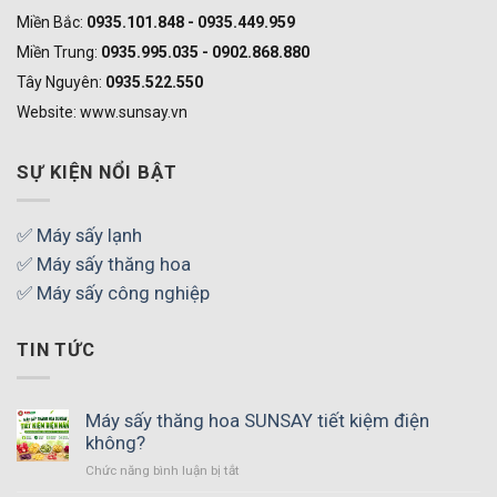
Miền Bắc:
0935.101.848 - 0935.449.959
Miền Trung:
0935.995.035 - 0902.868.880
Tây Nguyên:
0935.522.550
Website: www.sunsay.vn
SỰ KIỆN NỔI BẬT
✅ Máy sấy lạnh
✅ Máy sấy thăng hoa
✅ Máy sấy công nghiệp
TIN TỨC
Máy sấy thăng hoa SUNSAY tiết kiệm điện
không?
Chức năng bình luận bị tắt
ở
Máy