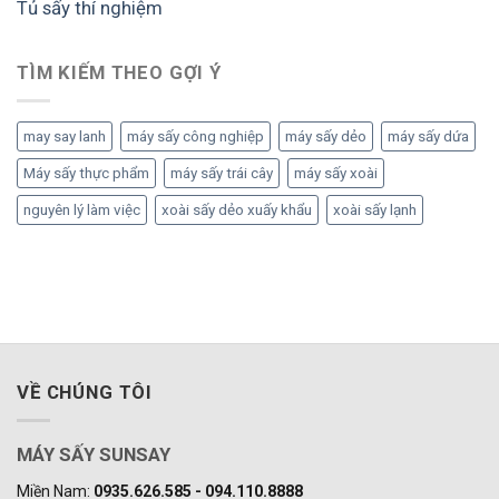
Tủ sấy thí nghiệm
TÌM KIẾM THEO GỢI Ý
may say lanh
máy sấy công nghiệp
máy sấy dẻo
máy sấy dứa
Máy sấy thực phẩm
máy sấy trái cây
máy sấy xoài
nguyên lý làm việc
xoài sấy dẻo xuấy khẩu
xoài sấy lạnh
VỀ CHÚNG TÔI
MÁY SẤY SUNSAY
Miền Nam:
0935.626.585 - 094.110.8888