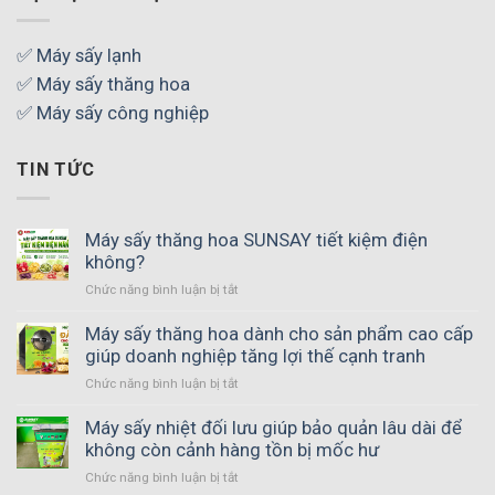
✅ Máy sấy lạnh
✅ Máy sấy thăng hoa
✅ Máy sấy công nghiệp
TIN TỨC
Máy sấy thăng hoa SUNSAY tiết kiệm điện
không?
Chức năng bình luận bị tắt
ở
Máy
sấy
Máy sấy thăng hoa dành cho sản phẩm cao cấp
thăng
giúp doanh nghiệp tăng lợi thế cạnh tranh
hoa
Chức năng bình luận bị tắt
ở
SUNSAY
Máy
tiết
sấy
Máy sấy nhiệt đối lưu giúp bảo quản lâu dài để
kiệm
thăng
không còn cảnh hàng tồn bị mốc hư
điện
hoa
không?
Chức năng bình luận bị tắt
ở
dành