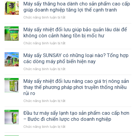
sấy
Máy sấy thăng hoa dành cho sản phẩm cao cấp
thăng
giúp doanh nghiệp tăng lợi thế cạnh tranh
hoa
Chức năng bình luận bị tắt
ở
SUNSAY
Máy
tiết
sấy
Máy sấy nhiệt đối lưu giúp bảo quản lâu dài để
kiệm
thăng
không còn cảnh hàng tồn bị mốc hư
điện
hoa
không?
Chức năng bình luận bị tắt
ở
dành
Máy
cho
sấy
Máy sấy SUNSAY có những loại nào? Tổng hợp
sản
nhiệt
các dòng máy phổ biến hiện nay
phẩm
đối
cao
Chức năng bình luận bị tắt
ở
lưu
cấp
Máy
giúp
giúp
sấy
Máy sấy nhiệt đối lưu nâng cao giá trị nông sản
bảo
doanh
SUNSAY
thay thế phương pháp phơi truyền thống nhiều
quản
nghiệp
có
rủi ro
lâu
tăng
những
dài
lợi
Chức năng bình luận bị tắt
ở
loại
để
thế
Máy
nào?
không
cạnh
sấy
Đầu tư máy sấy lạnh tạo sản phẩm cao cấp hơn
Tổng
còn
tranh
nhiệt
– Bước đi chiến lược cho doanh nghiệp
hợp
cảnh
đối
các
hàng
Chức năng bình luận bị tắt
ở
lưu
dòng
tồn
Đầu
nâng
máy
bị