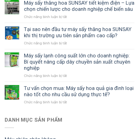
tư
Máy sấy thăng hoa SUNSAY tiết kiệm điện – Lựa
cao
phổ
mốc
máy
chọn chiến lược cho doanh nghiệp chế biến sâu
giá
biến
hư
sấy
trị
hiện
Chức năng bình luận bị tắt
ở
lạnh
nông
nay
Máy
tạo
sản
sấy
Tại sao nên đầu tư máy sấy thăng hoa SUNSAY
sản
thay
thăng
khi thị trường ưu tiên sản phẩm cao cấp?
phẩm
thế
hoa
cao
phương
Chức năng bình luận bị tắt
ở
SUNSAY
cấp
pháp
Tại
tiết
hơn
phơi
sao
Máy sấy lạnh công suất lớn cho doanh nghiệp:
kiệm
–
truyền
nên
Bí quyết nâng cấp dây chuyền sản xuất chuyên
điện
Bước
thống
đầu
nghiệp
–
đi
nhiều
tư
Lựa
chiến
Chức năng bình luận bị tắt
rủi
ở
máy
chọn
lược
ro
Máy
sấy
chiến
cho
sấy
Tư vấn chọn mua: Máy sấy hoa quả gia đình loại
thăng
lược
doanh
lạnh
nào tốt cho nhu cầu sử dụng thực tế?
hoa
cho
nghiệp
công
SUNSAY
doanh
Chức năng bình luận bị tắt
ở
suất
khi
nghiệp
Tư
lớn
thị
chế
vấn
cho
trường
biến
chọn
DANH MỤC SẢN PHẨM
doanh
ưu
sâu
mua:
nghiệp:
tiên
Máy
Bí
sản
sấy
quyết
phẩm