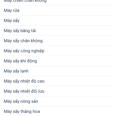
Máy chiên chân không
hoa
nâng
cao
quả
cấp
cấp?
Máy rửa
gia
dây
đình
chuyền
Máy sấy
loại
sản
nào
xuất
tốt
Máy sấy băng tải
chuyên
cho
nghiệp
nhu
Máy sấy chân không
cầu
sử
Máy sấy công nghiệp
dụng
thực
Máy sấy khí động
tế?
Máy sấy lạnh
Máy sấy nhiệt độ cao
Máy sấy nhiệt đối lưu
Máy sấy nông sản
Máy sấy thăng hoa