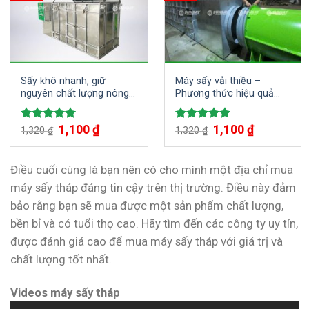
Sấy khô nhanh, giữ
Máy sấy vải thiều –
nguyên chất lượng nông
Phương thức hiệu quả
sản với máy sấy vĩ ngang
cho sản xuất vải thiều
500kg
1,100
₫
1,100
₫
Được xếp
Được xếp
1,320
₫
1,320
₫
hạng
5.00
hạng
5.00
5 sao
5 sao
Điều cuối cùng là bạn nên có cho mình một địa chỉ mua
máy sấy tháp đáng tin cậy trên thị trường. Điều này đảm
bảo rằng bạn sẽ mua được một sản phẩm chất lượng,
bền bỉ và có tuổi thọ cao. Hãy tìm đến các công ty uy tín,
được đánh giá cao để mua máy sấy tháp với giá trị và
chất lượng tốt nhất.
Videos máy sấy tháp