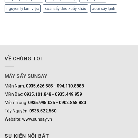
nguyên lý làm việc
xoài sấy dẻo xuấy khẩu
xoài sấy lạnh
VỀ CHÚNG TÔI
MÁY SẤY SUNSAY
Miền Nam:
0935.626.585 - 094.110.8888
Miền Bắc:
0935.101.848 - 0935.449.959
Miền Trung:
0935.995.035 - 0902.868.880
Tây Nguyên:
0935.522.550
Website: www.sunsay.vn
SỰ KIỆN NỔI BẬT