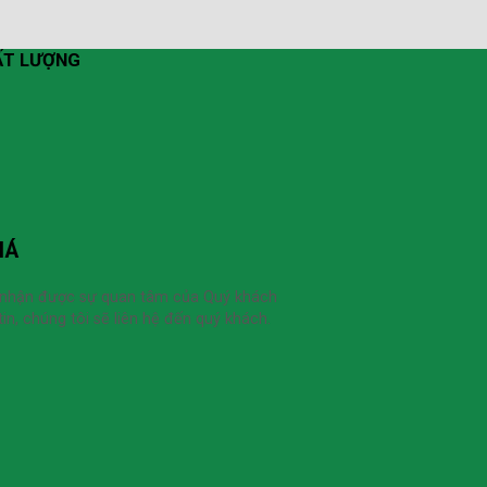
HẤT LƯỢNG
IÁ
 nhận được sự quan tâm của Quý khách
in, chúng tôi sẽ liên hệ đến quý khách.