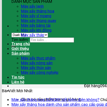
DANH MỤC SẢN PHẨM
Máy sấy lạnh
Máy sấy thăng hoa
Máy sấy vĩ ngang
Máy sấy thùng quay
Máy sấy băng tải
Máy sấy khí động
Máy sấy tháp
Tìm kiếm:
Trang chủ
Giới thiệu
Sản phẩm
Máy sấy thực phẩm
Máy sấy nông sản
Máy sấy thủy sản
Máy sấy công nghiệp
Tin tức
Liên hệ
Đặt hàng
094
Bài Viết Mới Nhất
Chưa có sản phẩm trong giỏ hàng.
Máy sấy thăng hoa SUNSAY tiết kiệm điện không?
Chứ
Máy sấy thăng hoa dành cho sản phẩm cao cấp giúp do