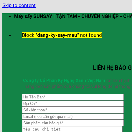
Skip to content
Máy sấy SUNSAY | TẬN TÂM - CHUYÊN NGHIỆP - C
Block
"dang-ky-say-mau"
not found
LIÊN HỆ BÁO G
Công ty Cổ Phần Kỹ Nghệ Xanh Việt Nam
rất hân hạnh
hàng đến sản phẩm của chúng tôi.Vui lòng để lại thông t