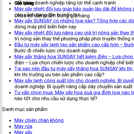
cấp giúp doanh nghiệp tăng lợi thế cạnh tranh
Giỏ hàng
Máy sấy nhiệt đối lưu giúp bảo quản lâu dài để không
còn cảnh hàng tồn bị mốc hư
Chưa có sản phẩm trong giỏ hàng.
Máy sấy SUNSAY có những loại nào? Tổng hợp các dò
dòng máy phổ biến hiện nay
Máy sấy nhiệt đối lưu nâng cao giá trị nông sản thay 
trị nông sản thay thế phương pháp phơi truyền thống n
Đầu tư máy sấy lạnh tạo sản phẩm cao cấp hơn – Bước
Bước đi chiến lược cho doanh nghiệp
Máy sấy thăng hoa SUNSAY tiết kiệm điện – Lựa chọn 
điện – Lựa chọn chiến lược cho doanh nghiệp chế biế
Tại sao nên đầu tư máy sấy thăng hoa SUNSAY khi thị
khi thị trường ưu tiên sản phẩm cao cấp?
Máy sấy lạnh công suất lớn cho doanh nghiệp: Bí quy
doanh nghiệp: Bí quyết nâng cấp dây chuyền sản xuất
Tư vấn chọn mua: Máy sấy hoa quả gia đình loại nào t
nào tốt cho nhu cầu sử dụng thực tế?
Danh mục sản phẩm
Máy chiên chân không
Máy rửa
Máy sấy