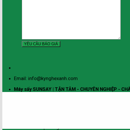
Email: info@kynghexanh.com
Máy sấy SUNSAY | TẬN TÂM - CHUYÊN NGHIỆP - C