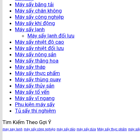
Máy sấy băng tải
Máy sấy chân không
Máy sấy công nghiệp
Máy sấy khí động
Máy sấy lạnh
Máy sấy lạnh đối lưu
Máy sấy nhiệt độ cao
Máy sấy nhiệt đối lưu
Máy sấy nông sản
Máy sấy thăng hoa
Máy sấy tháp
Máy sấy thực phẩm
Máy sấy thùng quay
Máy sấy thủy sản
Máy sấy tổ yến
Máy sấy vĩ ngang
Phụ kiện máy sấy
Tủ sấy thí nghiệm
Tìm Kiếm Theo Gợi Ý
may say lanh
máy sấy công nghiệp
máy sấy dẻo
máy sấy dứa
Máy sấy thực phẩm
máy sấy